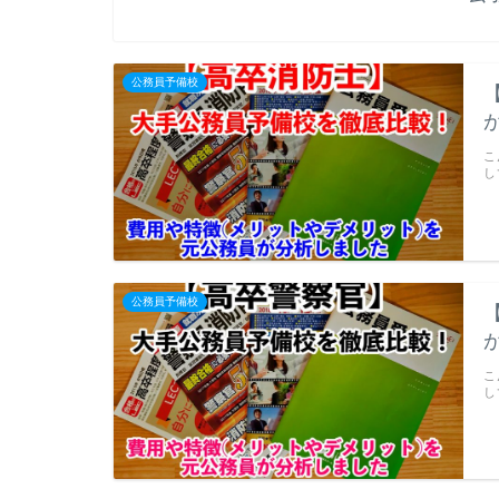
公務員予備校
こ
し
公務員予備校
こ
し