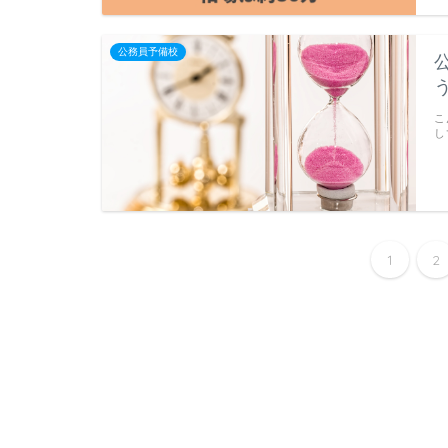
公務員予備校
こ
し
1
2