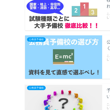
こ
し
公務員予備校
こ
し
公務員予備校
こ
し