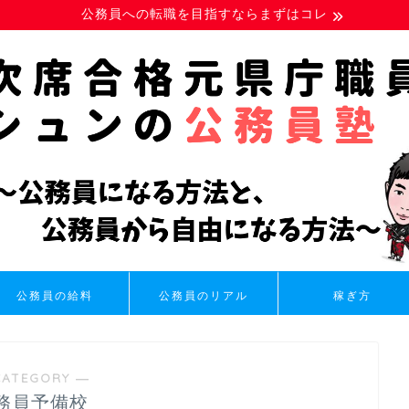
公務員への転職を目指すならまずはコレ
公務員の給料
公務員のリアル
稼ぎ方
CATEGORY ―
務員予備校