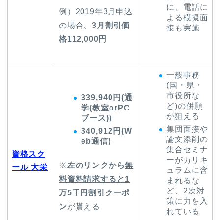
に、電話に
例）2019年3月申込
よる模擬面
の場合、
3月割引価
接も実施
格112,000円
一般事務
(国・県・
市役所な
339,940円(通
ど)の併願
学(教室orPC
が狙える
ブース))
集団面接や
340,912円(W
論文添削の
eb通信)
集合セミナ
資格スク
ーがカリキ
※
左のリンクから
無
ール 大栄
ュラムに含
料資料請求すると1
まれるな
ど、2次対
万5千円割引クーポ
策に力を入
ン
が貰える
れている