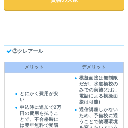
③クレアール
メリット
デメリット
模擬面接は無制限
だが、水道橋校の
みでの実施(なお、
とにかく費用が安
電話による模擬面
い
接は可能)
申込時に追加で2万
通信講座しかない
円の費用を払うこ
ため、予備校に通
とで、不合格時に
うことで物理環境
は翌年無料で受講
を変えたいという