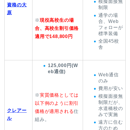
模擬面接無
資格の大
制限
原
通学の場
※
現役高校生の場
合、Web
フォローが
合、高校生割引価格
標準装備
適用で148,800円
全国45校
舎
125,000円(W
eb通信)
Web通信
のみ
費用が安い
※
実質価格としては
模擬面接無
制限だが、
以下例のように割引
水道橋校の
クレアー
価格が適用される
仕
みで実施
ル
組み。
遠方に住む
方のため