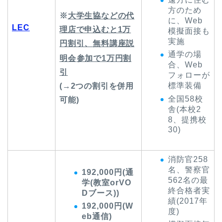
方のため
※
大学生協などの代
に、Web
LEC
理店で申込むと1万
模擬面接も
実施
円割引、
無料講座説
通学の場
明会
参加で1万円割
合、Web
引
フォローが
標準装備
(→2つの割引を併用
全国58校
可能)
舎(本校2
8、提携校
30)
消防官258
名、警察官
192,000円(通
562名の最
学(教室orVO
終合格者実
Dブース))
績(2017年
192,000円(W
度)
eb通信)