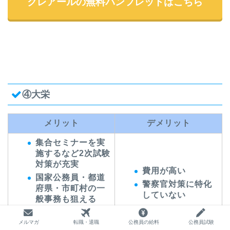
クレアールの無料パンフレットはこちら
④大栄
メリット
デメリット
集合セミナーを実
施するなど2次試験
対策が充実
費用が高い
国家公務員・都道
警察官対策に特化
府県・市町村の一
していない
般事務も狙える
全国100校以上に
拠点がある
メルマガ
転職・退職
公務員の給料
公務員試験