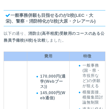
一般事務併願も目指せるのが2校(LEC・大
栄)、警察・消防特化が2校(大原・クレアール)
以下の通り、
消防士(高卒程度)受験用のコースのある公
務員予備校(4校)を比較
しました。
費用
特徴
一般事務
(国・県・
市役所な
170,000円(通
ど)の併願
学(Webブー
が狙える
ス))
模擬面接、
145,000円(W
模擬集団討
eb通信)
論無制限
遠方に住む