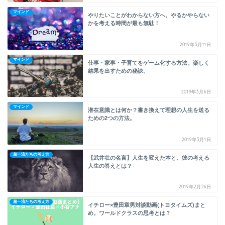
マインド
やりたいことがわからない方へ。やるかやらない
かを考える時間が最も無駄！
2019年3月11日
マインド
仕事・家事・子育てをゲーム化する方法。楽しく
結果を出すための秘訣。
2019年3月6日
マインド
潜在意識とは何か？書き換えて理想の人生を送る
ための2つの方法。
2019年3月1日
超一流たちの考え方
【武井壮の名言】人生を変えた本と、彼の考える
人生の答えとは？
2019年2月26日
超一流たちの考え方
イチロー×豊田章男対談動画(トヨタイムズ)まと
め。ワールドクラスの思考とは？