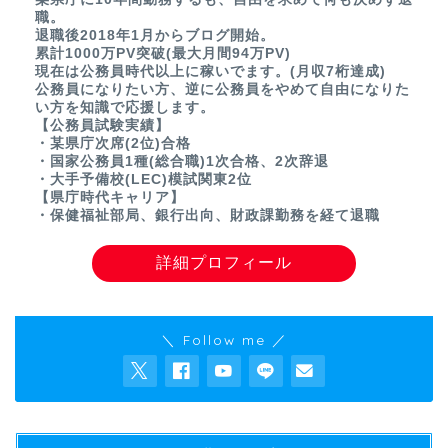
職。
退職後2018年1月からブログ開始。
累計1000万PV突破(最大月間94万PV)
現在は公務員時代以上に稼いでます。(月収7桁達成)
公務員になりたい方、逆に公務員をやめて自由になりた
い方を知識で応援します。
【公務員試験実績】
・某県庁次席(2位)合格
・国家公務員1種(総合職)1次合格、2次辞退
・大手予備校(LEC)模試関東2位
【県庁時代キャリア】
・保健福祉部局、銀行出向、財政課勤務を経て退職
詳細プロフィール
＼ Follow me ／