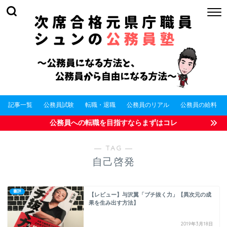
記事一覧
公務員試験
転職・退職
公務員のリアル
公務員の給料
公務員への転職を目指すならまずはコレ
― TAG ―
自己啓発
書評
【レビュー】与沢翼「ブチ抜く力」【異次元の成
果を生み出す方法】
2019年3月18日