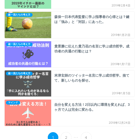
2019年2月4日
超一流たちの考え方
森保一日本代表監督に学ぶ指導者の心得とは？鍵
は「強み」と「対話」にあった。
2019年1月21日
超一流たちの考え方
貴景勝に伝えた貴乃花の名言に学ぶ成功哲学。成
功者の共通の行動とは？
2019年1月17日
超一流たちの考え方
米津玄師のツイッター名言に学ぶ成功哲学。捨て
て、新しいものを探せ。
2019年1月5日
マインド
自分を変える方法！2日以内に環境を変えれば、3
ヶ月で人は完全に変わる。
2018年12月24日
...
1
2
4