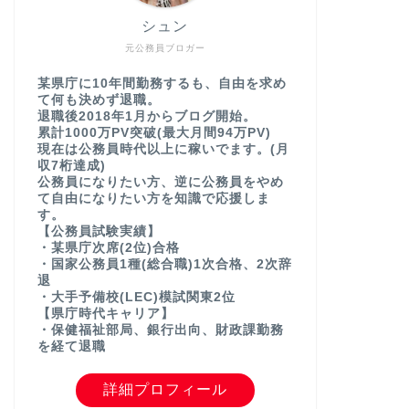
シュン
元公務員ブロガー
某県庁に10年間勤務するも、自由を求め
て何も決めず退職。
退職後2018年1月からブログ開始。
累計1000万PV突破(最大月間94万PV)
現在は公務員時代以上に稼いでます。(月
収7桁達成)
公務員になりたい方、逆に公務員をやめ
て自由になりたい方を知識で応援しま
す。
【公務員試験実績】
・某県庁次席(2位)合格
・国家公務員1種(総合職)1次合格、2次辞
退
・大手予備校(LEC)模試関東2位
【県庁時代キャリア】
・保健福祉部局、銀行出向、財政課勤務
を経て退職
詳細プロフィール