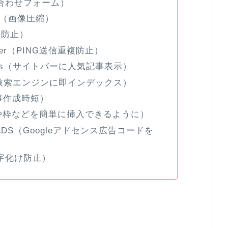
お問い合わせフォーム）
zer（画像圧縮）
ト防止）
imizer（PING送信重複防止）
r Posts（サイトバーに人気記事表示）
記事を検索エンジンに即インデックス）
（記事作成時短）
き出しや枠などを簡単に挿入できるように）
P QUADS（Googleアドセンス広告コードを
）
h（文字化け防止）