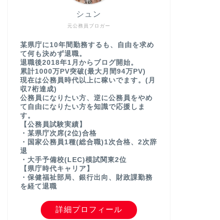
シュン
元公務員ブロガー
某県庁に10年間勤務するも、自由を求め
て何も決めず退職。
退職後2018年1月からブログ開始。
累計1000万PV突破(最大月間94万PV)
現在は公務員時代以上に稼いでます。(月
収7桁達成)
公務員になりたい方、逆に公務員をやめ
て自由になりたい方を知識で応援しま
す。
【公務員試験実績】
・某県庁次席(2位)合格
・国家公務員1種(総合職)1次合格、2次辞
退
・大手予備校(LEC)模試関東2位
【県庁時代キャリア】
・保健福祉部局、銀行出向、財政課勤務
を経て退職
詳細プロフィール