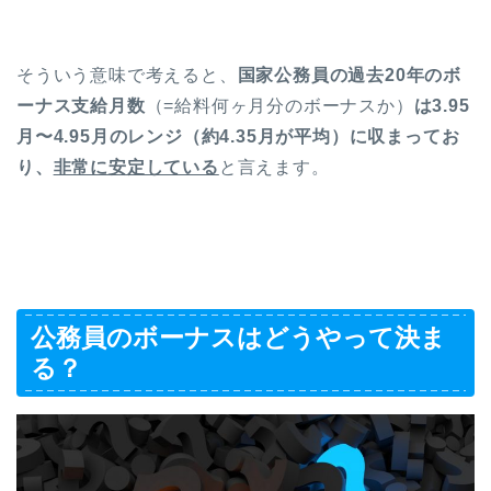
そういう意味で考えると、
国家公務員の過去20年のボ
ーナス支給月数
（=給料何ヶ月分のボーナスか）
は3.95
月〜4.95月のレンジ（約4.35月が平均）に収まってお
り、
非常に安定している
と言えます。
公務員のボーナスはどうやって決ま
る？