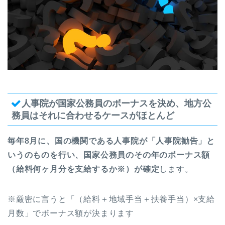
人事院が国家公務員のボーナスを決め、地方公
務員はそれに合わせるケースがほとんど
毎年8月に、国の機関である人事院が「人事院勧告」と
いうのものを行い、国家公務員のその年のボーナス額
（給料何ヶ月分を支給するか※）が確定
します。
※厳密に言うと「（給料＋地域手当＋扶養手当）×支給
月数」でボーナス額が決まります