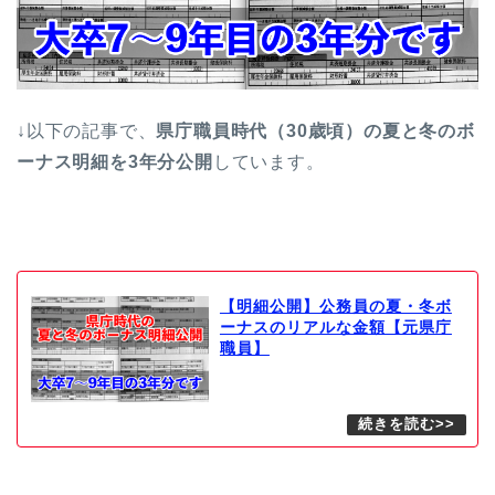
↓以下の記事で、
県庁職員時代（30歳頃）の夏と冬のボ
ーナス明細を3年分公開
しています。
【明細公開】公務員の夏・冬ボ
ーナスのリアルな金額【元県庁
職員】