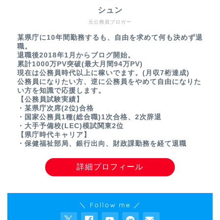
シュン
元公務員ブロガー
某県庁に10年間勤務するも、自由を求めて何も決めず退
職。
退職後2018年1月からブログ開始。
累計1000万PV突破(最大月間94万PV)
現在は公務員時代以上に稼いでます。(月収7桁達成)
公務員になりたい方、逆に公務員をやめて自由になりた
い方を知識で応援します。
【公務員試験実績】
・某県庁次席(2位)合格
・国家公務員1種(総合職)1次合格、2次辞退
・大手予備校(LEC)模試関東2位
【県庁時代キャリア】
・保健福祉部局、銀行出向、財政課勤務を経て退職
詳細プロフィール
＼ Follow me ／