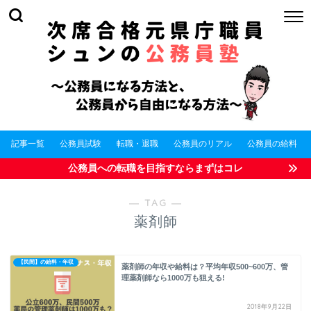
記事一覧
公務員試験
転職・退職
公務員のリアル
公務員の給料
公務員への転職を目指すならまずはコレ
― TAG ―
薬剤師
【民間】の給料・年収
薬剤師の年収や給料は？平均年収500~600万、管
理薬剤師なら1000万も狙える!
2018年9月22日