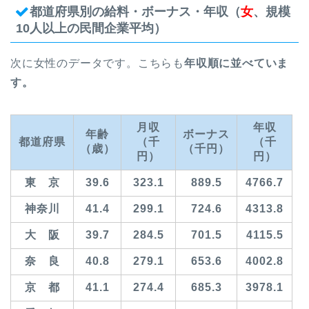
都道府県別の給料・ボーナス・年収（
女
、規模
10人以上の民間企業平均）
次に女性のデータです。こちらも
年収順に並べていま
す。
月収
年収
年齢
ボーナス
都道府県
（千
（千
（歳）
（千円）
円）
円）
東 京
39.6
323.1
889.5
4766.7
神奈川
41.4
299.1
724.6
4313.8
大 阪
39.7
284.5
701.5
4115.5
奈 良
40.8
279.1
653.6
4002.8
京 都
41.1
274.4
685.3
3978.1