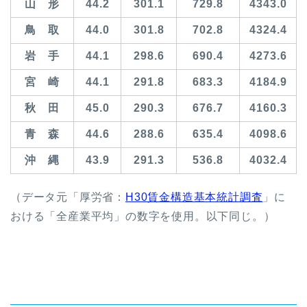
山 形
44.2
301.1
729.8
4343.0
鳥 取
44.0
301.8
702.8
4324.4
岩 手
44.1
298.6
690.4
4273.6
宮 崎
44.1
291.8
683.3
4184.9
秋 田
45.0
290.3
676.7
4160.3
青 森
44.6
288.6
635.4
4098.6
沖 縄
43.9
291.3
536.8
4032.4
（データ元「厚労省：
H30賃金構造基本統計調査
」に
おける「全産業平均」の数字を使用。以下同じ。）