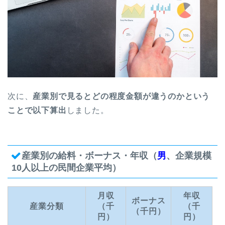
次に、
産業別
で見るとどの程度金額が違うのかという
ことで以下算出
しました。
産業別の給料・ボーナス・年収（
男
、企業規模
10人以上の民間企業平均）
月収
年収
ボーナス
産業分類
（千
（千
（千円）
円）
円）