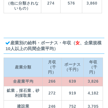
（他に分類されな
274
576
3,860
いもの）
産業別の給料・ボーナス・年収（
女
、企業規模
10人以上の民間企業平均）
月収
年収
ボーナス
産業分類
（千
（千
（千円）
円）
円）
全産業平均
266
639
3,826
鉱業，採石業，砂
272
919
4,182
利採取業
建設業
246
752
3,705