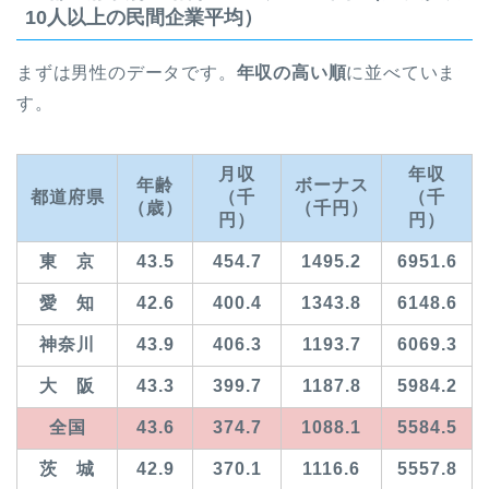
10人以上の民間企業平均）
まずは男性のデータです。
年収の高い順
に並べていま
す。
月収
年収
年齢
ボーナス
都道府県
（千
（千
（歳）
（千円）
円）
円）
東 京
43.5
454.7
1495.2
6951.6
愛 知
42.6
400.4
1343.8
6148.6
神奈川
43.9
406.3
1193.7
6069.3
大 阪
43.3
399.7
1187.8
5984.2
全国
43.6
374.7
1088.1
5584.5
茨 城
42.9
370.1
1116.6
5557.8