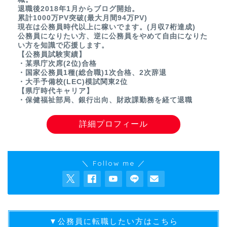
退職後2018年1月からブログ開始。
累計1000万PV突破(最大月間94万PV)
現在は公務員時代以上に稼いでます。(月収7桁達成)
公務員になりたい方、逆に公務員をやめて自由になりた
い方を知識で応援します。
【公務員試験実績】
・某県庁次席(2位)合格
・国家公務員1種(総合職)1次合格、2次辞退
・大手予備校(LEC)模試関東2位
【県庁時代キャリア】
・保健福祉部局、銀行出向、財政課勤務を経て退職
詳細プロフィール
＼ Follow me ／
▼公務員に転職したい方はこちら