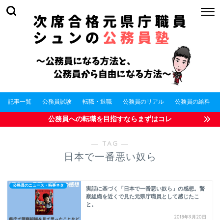
記事一覧
公務員試験
転職・退職
公務員のリアル
公務員の給料
公務員への転職を目指すならまずはコレ
― TAG ―
日本で一番悪い奴ら
公務員のニュース・時事ネタ
実話に基づく「日本で一番悪い奴ら」の感想。警
察組織を近くで見た元県庁職員として感じたこ
と。
2018年9月20日