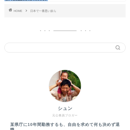
HOME
日本で一番悪い奴ら
シュン
元公務員ブロガー
某県庁に10年間勤務するも、自由を求めて何も決めず退
職。