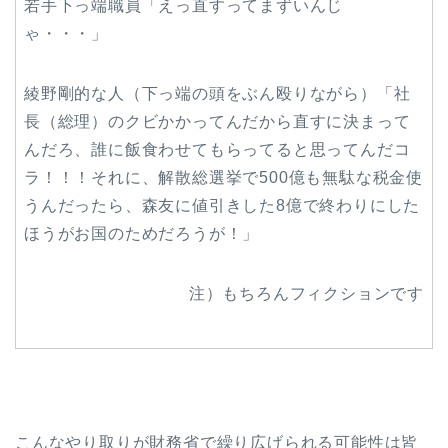
若手下っ端職員「えっ直すってまずいんじ
ゃ・・・」
綾野剛的な人（下っ端の頭をぶん殴りながら）「社
長（総理）のクビかかってんだから直すに決まって
んだろ、誰に飯食わせてもらってると思ってんだコ
ラ！！！それに、解散総選挙で500億も無駄な税金使
うんだったら、森友に値引きした8億で終わりにした
ほうがお国のためだろうが！」
注）もちろんフィクションです
こんなやり取りが財務省で繰り広げられる可能性は皆