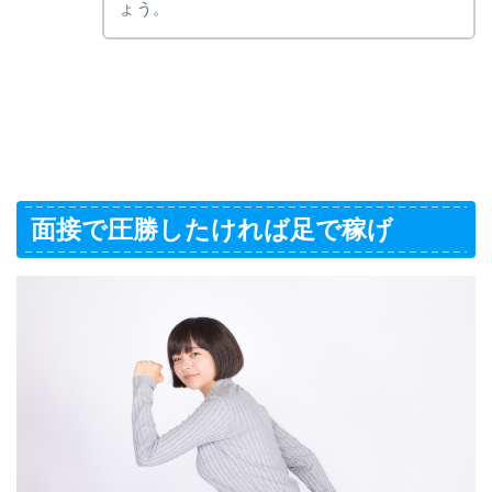
ょう。
面接で圧勝したければ足で稼げ