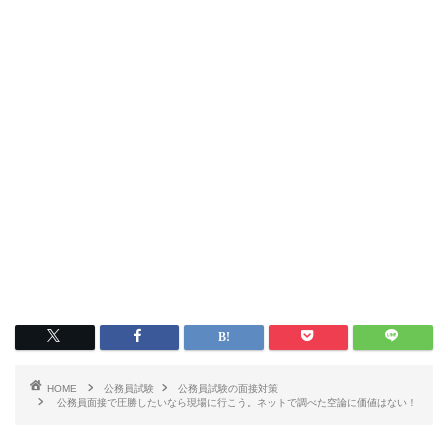
HOME
公務員試験
公務員試験の面接対策
公務員面接で圧勝したいなら現場に行こう。ネットで調べた空論に価値はない！