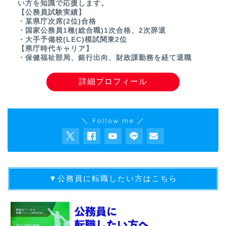
い方を知識で応援します。
【公務員試験実績】
・某県庁次席(2位)合格
・国家公務員1種(総合職)1次合格、2次辞退
・大手予備校(LEC)模試関東2位
【県庁時代キャリア】
・保健福祉部局、銀行出向、財政課勤務を経て退職
詳細プロフィール
＼ Follow me ／
▼公務員に転職したい方はこちら