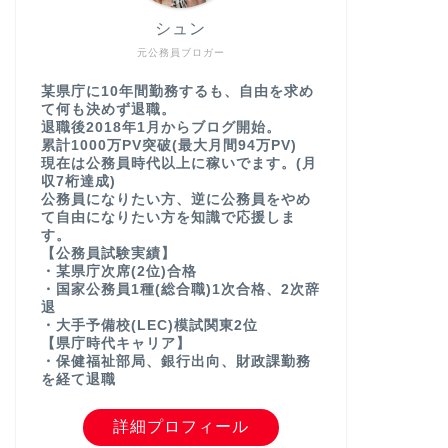
シュン
元公務員ブロガー
某県庁に10年間勤務するも、自由を求め
て何も決めず退職。
退職後2018年1月からブログ開始。
累計1000万PV突破(最大月間94万PV)
現在は公務員時代以上に稼いでます。(月
収7桁達成)
公務員になりたい方、逆に公務員をやめ
て自由になりたい方を知識で応援しま
す。
【公務員試験実績】
・某県庁次席(2位)合格
・国家公務員1種(総合職)1次合格、2次辞
退
・大手予備校(LEC)模試関東2位
【県庁時代キャリア】
・保健福祉部局、銀行出向、財政課勤務
を経て退職
詳細プロフィール