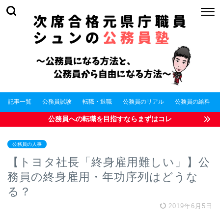
記事一覧
公務員試験
転職・退職
公務員のリアル
公務員の給料
公務員への転職を目指すならまずはコレ
公務員の人事
【トヨタ社長「終身雇用難しい」】公
務員の終身雇用・年功序列はどうな
る？
2019年6月5日