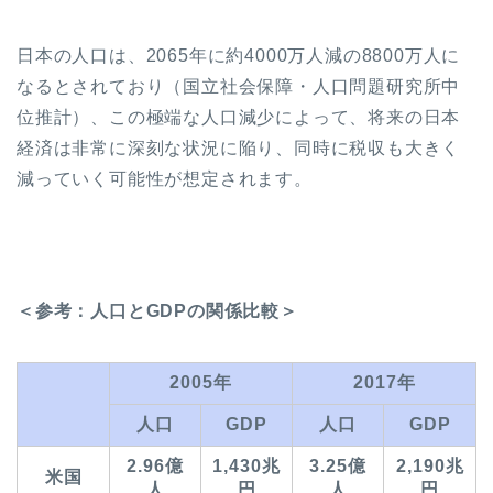
日本の人口は、2065年に約4000万人減の8800万人に
なるとされており（国立社会保障・人口問題研究所中
位推計）、この極端な人口減少によって、将来の日本
経済は非常に深刻な状況に陥り、同時に税収も大きく
減っていく可能性が想定されます。
＜参考：人口とGDPの関係比較＞
2005年
2017年
人口
GDP
人口
GDP
2.96億
1,430兆
3.25億
2,190兆
米国
人
円
人
円