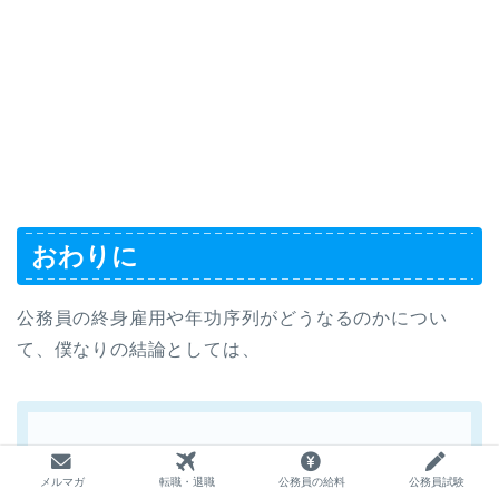
おわりに
公務員の終身雇用や年功序列がどうなるのかについ
て、僕なりの結論としては、
民間の雇用制度変革に比べると、公務員
の変化は緩やかであると想定される（当
メルマガ
転職・退職
公務員の給料
公務員試験