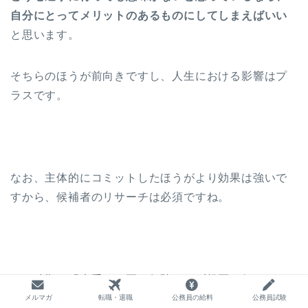
自分にとってメリットのあるものにしてしまえばいい
と思います。
そちらのほうが前向きですし、人生における影響はプ
ラスです。
なお、主体的にコミットしたほうがより効果は強いで
すから、候補者のリサーチは必須ですね。
この時期、「貴重な一票を無駄にせず投票に行きまし
ょう」という文句をよく目にしますが、何も考えずに
メルマガ
転職・退職
公務員の給料
公務員試験