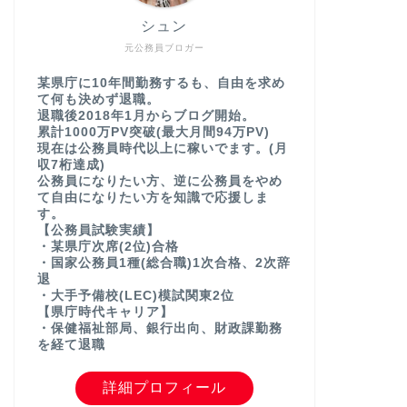
シュン
元公務員ブロガー
某県庁に10年間勤務するも、自由を求め
て何も決めず退職。
退職後2018年1月からブログ開始。
累計1000万PV突破(最大月間94万PV)
現在は公務員時代以上に稼いでます。(月
収7桁達成)
公務員になりたい方、逆に公務員をやめ
て自由になりたい方を知識で応援しま
す。
【公務員試験実績】
・某県庁次席(2位)合格
・国家公務員1種(総合職)1次合格、2次辞
退
・大手予備校(LEC)模試関東2位
【県庁時代キャリア】
・保健福祉部局、銀行出向、財政課勤務
を経て退職
詳細プロフィール